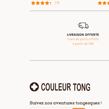
(3)
Avis des clients
Tong Cuir SPERONE Chocolat
Emmanuel
Rating: 5/5
LIVRAISON OFFERTE
Frais de ports offerts
Elles sont parfaites
Mon Jul 06 2026 18:55:52 GMT+0000 (Coordinated 
à partir de 79€
Tong Cuir SPERONE Chocolat
OLIVIER
Rating: 5/5
Je suis pleinement satisfait, comme lors de mes précéd
Tue Feb 24 2026 17:27:18 GMT+0000 (Coordinated 
Tong Cuir SPERONE Chocolat
Dominique
Rating: 5/5
Tres confortable et expédition rapide
Tres confortable et expédition rapide merci
Thu Aug 28 2025 06:49:59 GMT+0000 (Coordinated
Tong Cuir SPERONE Chocolat
Suivez nos aventures tongesques !
Vincent