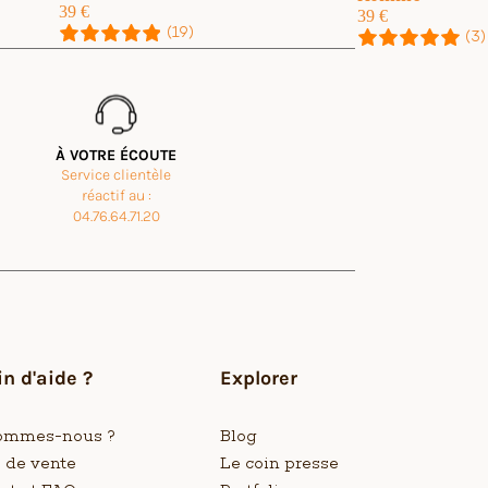
39
€
39
€
(19)
(3)
À VOTRE ÉCOUTE
Service clientèle
réactif au :
04.76.64.71.20
de qualité ! (offertes pour un anniversaire, le destinataire était ravi 
n d'aide ?
Explorer
ommes-nous ?
Blog
s de vente
Le coin presse