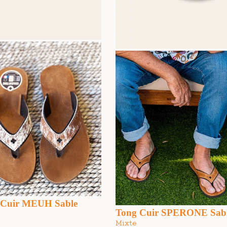
 Cuir MEUH Sable
Tong Cuir SPERONE Sab
Mixte