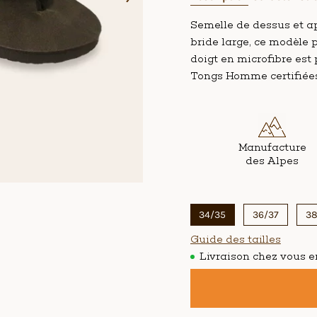
Semelle de dessus et ap
bride large, ce modèle 
doigt en microfibre est
Tongs Homme certifié
Poids par taille.
Manufacture
des Alpes
34/35
36/37
38
Guide des tailles
Livraison chez vous en