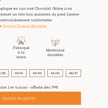
plique en cuir ciré Chocolat. Grâce à sa
permet un très bon maintien du pied. L’entre-
 particulièrement confortable.
es
Origine France Garantie
.
Fabriqué
Matériaux
à la
durables
main
/39
40/41
42/43
44/45
46/47
tre 2 et 4 jours - offerte dès 79€
Ajouter au panier