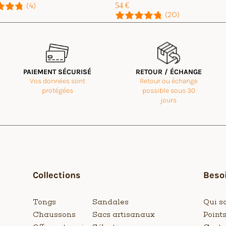
54
€
(4)
(20)
PAIEMENT SÉCURISÉ
RETOUR / ÉCHANGE
Vos données sont
Retour ou échange
Universal Time)
protégées
possible sous 30
jours
entes commandes. Ces tongs sont magnifiques, confortables et d'une gran
Universal Time)
Collections
Besoi
 Universal Time)
Tongs
Sandales
Qui s
Chaussons
Sacs artisanaux
Point