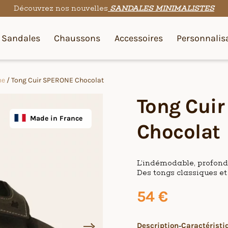
Découvrez nos nouvelles
SANDALES MINIMALISTES
Sandales
Chaussons
Accessoires
Personnalis
me
/ Tong Cuir SPERONE Chocolat
Tong Cui
Made in France
Chocolat
L’indémodable, profond
Des tongs classiques et 
54
€
Description
Caractéristi