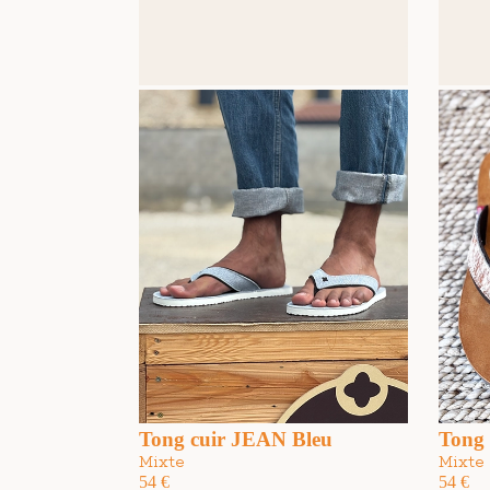
Tong cuir JEAN Bleu
Tong
Mixte
Mixte
54
€
54
€