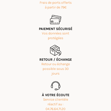
Frais de ports offerts
Ici, pas de sandales jetables : chaque modèle est fait pour
à partir de 79€
vous accompagner saison après saison.
Et pour vous aider dans votre achat, la livraison est
gratuite dès 70€ d’achat, avec des retours offerts sous 30
jours. Vous pouvez commander en ligne ou venir nous
rencontrer dans notre atelier-boutique à Vinay.
PAIEMENT SÉCURISÉ
Vos données sont
protégées
RETOUR / ÉCHANGE
Retour ou échange
possible sous 30
jours
À VOTRE ÉCOUTE
Service clientèle
réactif au :
04.76.64.71.20