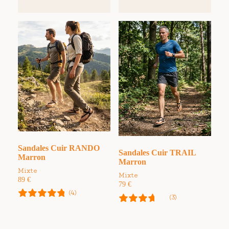
Sandales Cuir RANDO
Sandales Cuir TRAIL
Marron
Marron
Mixte
Mixte
89
€
79
€
(4)
(3)