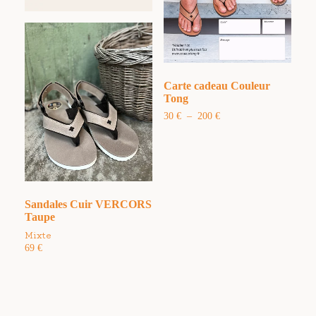
Carte cadeau Couleur
Tong
Plage
30
€
–
200
€
de
prix :
30 €
à
200 €
Sandales Cuir VERCORS
Taupe
Mixte
69
€