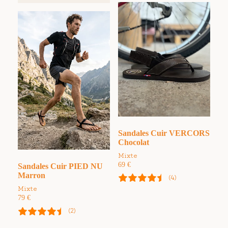
Sandales Cuir VERCORS
Chocolat
Mixte
69
€
Sandales Cuir PIED NU
Marron
(4)
Mixte
79
€
(2)