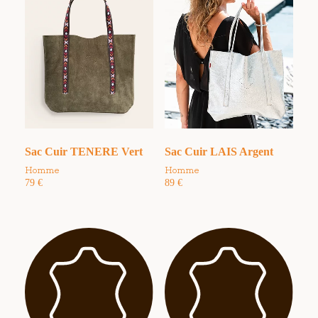
Sac Cuir TENERE Vert
Sac Cuir LAIS Argent
Homme
Homme
79
€
89
€