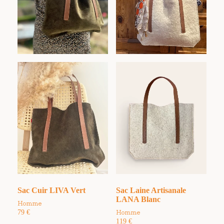
Sac Cuir LIVA Vert
Sac Laine Artisanale
LANA Blanc
Homme
79
€
Homme
119
€