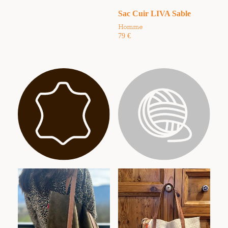
Sac Cuir LIVA Sable
Homme
79
€