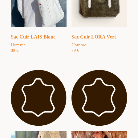
Sac Cuir LAIS Blanc
Sac Cuir LORA Vert
Homme
Homme
89
€
79
€