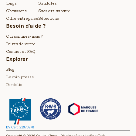
Tongs
Sandales
Chaussons
Sacs artisanaux
Offre entreprise
Sélections
Besoin d'aide ?
Qui sommes-nous ?
Points de vente
Contact et FAQ
Explorer
Blog
Le coin presse
Portfolio
BV Cert. 21970978
Copyright © 2026 Couleur Tong -
Développé par LesBonsTech