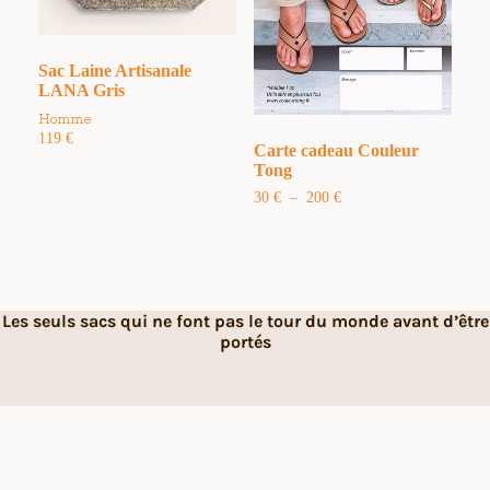
Sac Laine Artisanale
LANA Gris
Homme
119
€
Carte cadeau Couleur
Tong
Plage
30
€
–
200
€
de
prix :
30 €
à
200 €
Les seuls sacs qui ne font pas le tour du monde avant d’être
portés