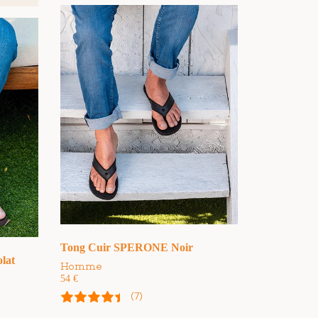
Tong Cuir SPERONE Noir
lat
Homme
54
€
(7)