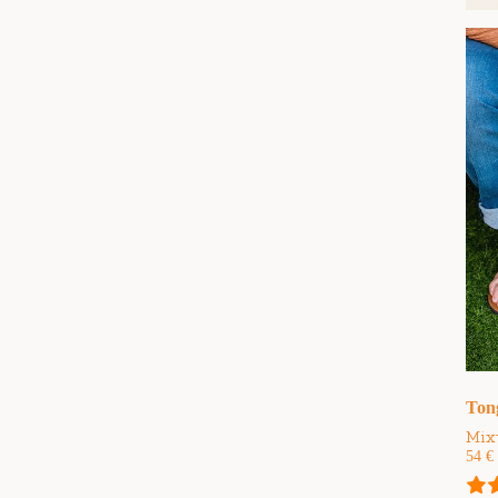
Ton
Mix
54
€