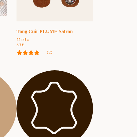
Tong Cuir PLUME Safran
Mixte
39
€
(2)