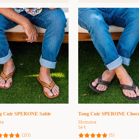
g Cuir SPERONE Sable
Tong Cuir SPERONE Choco
te
Homme
54
€
(20)
(5)