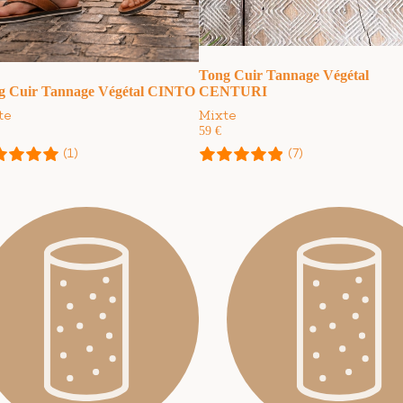
Tong Cuir Tannage Végétal
g Cuir Tannage Végétal CINTO
CENTURI
te
Mixte
59
€
(1)
(7)