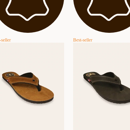
-seller
Best-seller