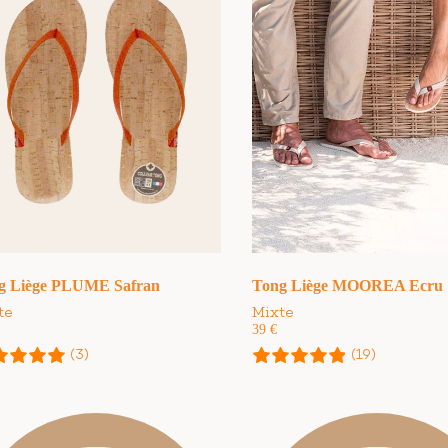
Tong Liège MOOREA Ecru
g Liège PLUME Safran
Mixte
te
39
€
(19)
(3)