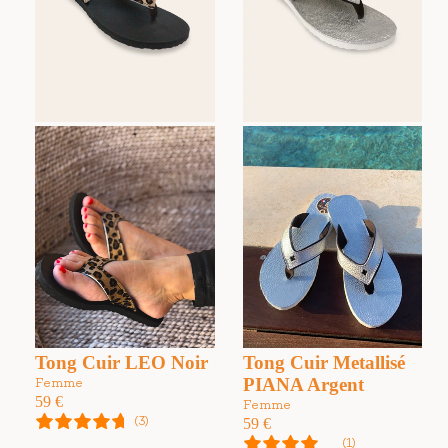
Tong Cuir LEO Noir
Tong Cuir Metallisé
PIANA Argent
Femme
59
€
Femme
(3)
59
€
(1)