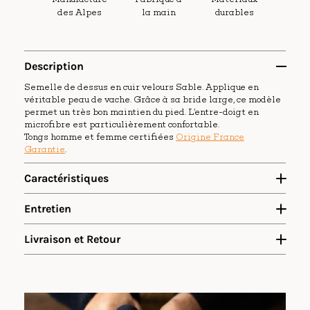
des Alpes
la main
durables
Description
Semelle de dessus en cuir velours Sable. Applique en
véritable peau de vache. Grâce à sa bride large, ce modèle
permet un très bon maintien du pied. L’entre-doigt en
microfibre est particulièrement confortable.
Tongs homme et femme certifiées
Origine France
Garantie
.
Caractéristiques
Applique en poil de vache véritable.
Entretien
Semelle intérieure en cuir velours Sable..
Doublure dessus en micro-fibre.
Semelle en EVA expansé épaisseur 11mm.
Livraison et Retour
Création, développement, assemblage : France
Composants : France et UE exclusivement
Voir vidéo
Poids par taille