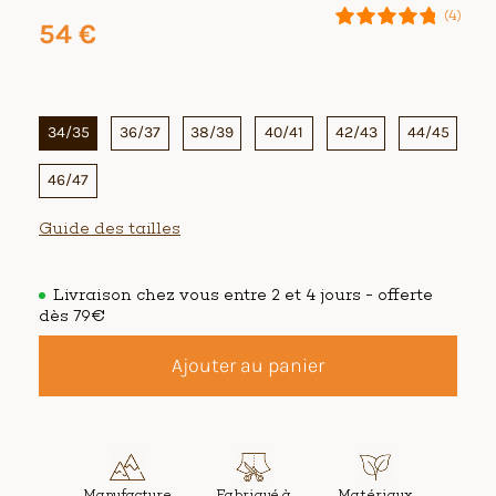
(4)
54
€
34/35
36/37
38/39
40/41
42/43
44/45
46/47
Guide des tailles
Livraison chez vous entre 2 et 4 jours - offerte
dès 79€
Ajouter au panier
Manufacture
Fabriqué à
Matériaux