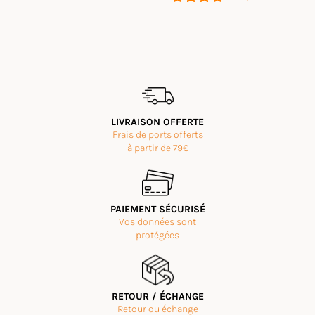
Avis des clients
Tong Cuir MEUH Sable
Rose
Rating: 4/5
LIVRAISON OFFERTE
Je trouve que la semelle n'est pas très adaptée à mon pied : trop de
Frais de ports offerts
Wed Jun 17 2026 20:03:17 GMT+0000 (Coordinated Universal 
à partir de 79€
Tong Cuir MEUH Sable
Florence
Rating: 5/5
Message tardif because départ en voyage au moment de la commande :
PAIEMENT SÉCURISÉ
Mon Mar 23 2026 21:48:23 GMT+0000 (Coordinated Universal 
Vos données sont
Tong Cuir MEUH Sable
protégées
JEAN-MICHEL
Rating: 5/5
Toujours agréable
Toujours agréable à porter
RETOUR / ÉCHANGE
Mon Jul 28 2025 07:29:25 GMT+0000 (Coordinated Universal T
Retour ou échange
Tong Cuir MEUH Sable