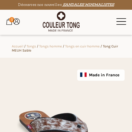
Découvrez nos nouvelles
SANDALES MINIMALISTES
0
Accueil
/
Tongs
/
Tongs homme
/
Tongs en cuir homme
/ Tong Cuir
MEUH Sable
Made in France