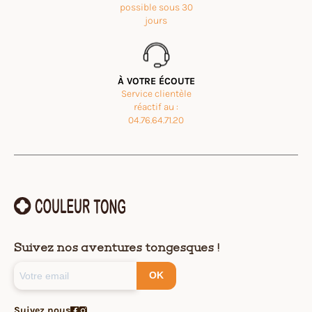
possible sous 30
Mélie Pessey
Rating: 5/5
jours
J’adore
Chaque paire est unique, j’adore. Et très confortables
Wed Jun 04 2025 12:11:11 GMT+0000 (Coordinated Universal 
À VOTRE ÉCOUTE
Service clientèle
réactif au :
04.76.64.71.20
Suivez nos aventures tongesques !
OK
Suivez nous