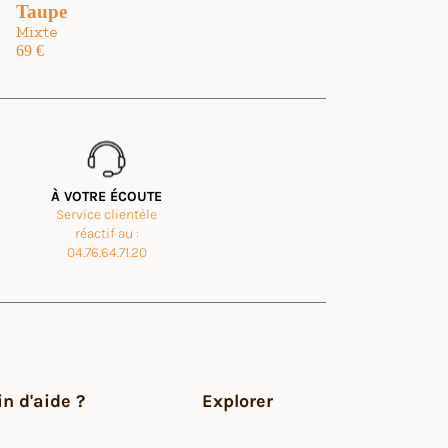
Taupe
Mixte
69
€
À VOTRE ÉCOUTE
Service clientèle
uettes légères pour pouvoir porter avec des chaussettes. Au final j'ai ach
réactif au :
04.76.64.71.20
n d'aide ?
Explorer