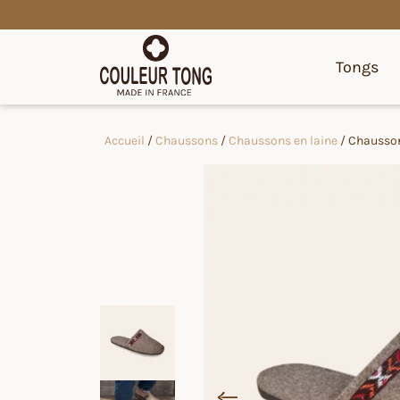
Tongs
Accueil
/
Chaussons
/
Chaussons en laine
/ Chausson