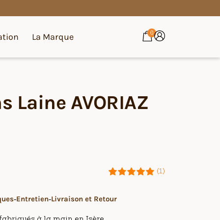
0
ation
La Marque
s Laine AVORIAZ
(1)
ques
Entretien
Livraison et Retour
abriqués à la main en Isère.