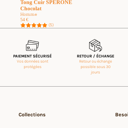
Tong Cuir SPERONE
Chocolat
Homme
54
€
(5)
PAIEMENT SÉCURISÉ
RETOUR / ÉCHANGE
Vos données sont
Retour ou échange
is déjà les tong plume pour le bivouac/voyage mais je souhaitais des claq
 Universal Time)
protégées
possible sous 30
jours
Collections
Besoi