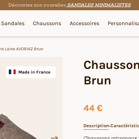
Découvrez nos nouvelles
SANDALES MINIMALISTES
Sandales
Chaussons
Accessoires
Personnalis
s Laine AVORIAZ Brun
Chausson
Made in France
Brun
44
€
Description
Caractéristi
Chaussons artisanaux f