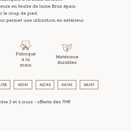
eure en feutre de laine Brun épais.
r le coup de pied.
c permet une utilisation en extérieur.
Fabriqué
Matériaux
à la
durables
main
/39
40/41
42/43
44/45
46/47
tre 2 et 4 jours - offerte dès 79€