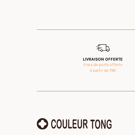
Avis des clients
Chaussons Laine AVORIAZ Brun
Romain
Rating: 5/5
LIVRAISON OFFERTE
Frais de ports offerts
chaussons parfaits et légers (215g en taille 45). J'ava
Mon Nov 24 2025 14:50:15 GMT+0000 (Coordinated
à partir de 79€