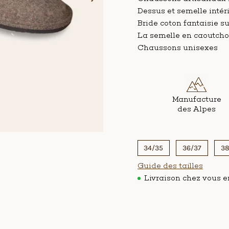
Dessus et semelle intéri
Bride coton fantaisie su
La semelle en caoutchou
Chaussons unisexes
Poids par taille
Manufacture
des Alpes
34/35
36/37
38
Guide des tailles
Livraison chez vous en