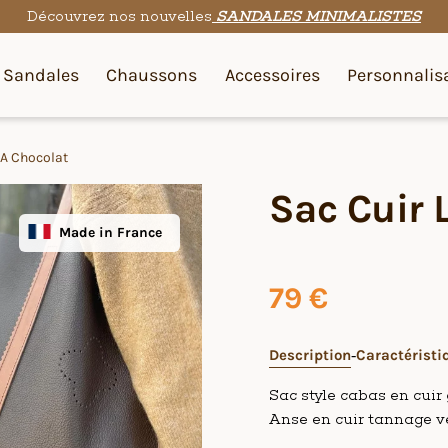
Découvrez nos nouvelles
SANDALES MINIMALISTES
Sandales
Chaussons
Accessoires
Personnalis
VA Chocolat
Sac Cuir 
Made in France
79
€
Description
Caractéristi
Sac style cabas en cuir
Anse en cuir tannage v