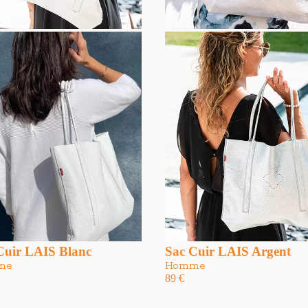
Cuir LAIS Blanc
Sac Cuir LAIS Argent
me
Homme
89
€