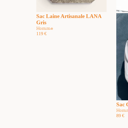
Sac Laine Artisanale LANA
Gris
Homme
119
€
Sac 
Hom
89
€