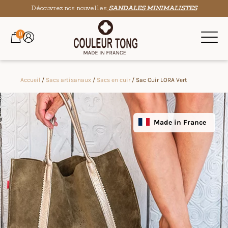
Découvrez nos nouvelles
SANDALES MINIMALISTES
0
Accueil
/
Sacs artisanaux
/
Sacs en cuir
/ Sac Cuir LORA Vert
Made in France