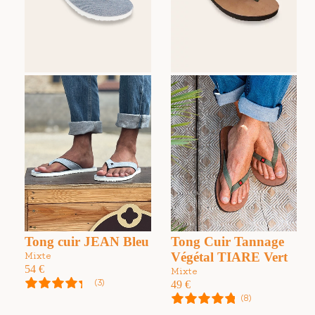
Tong cuir JEAN Bleu
Tong Cuir Tannage
Végétal TIARE Vert
Mixte
54
€
Mixte
(3)
49
€
(8)