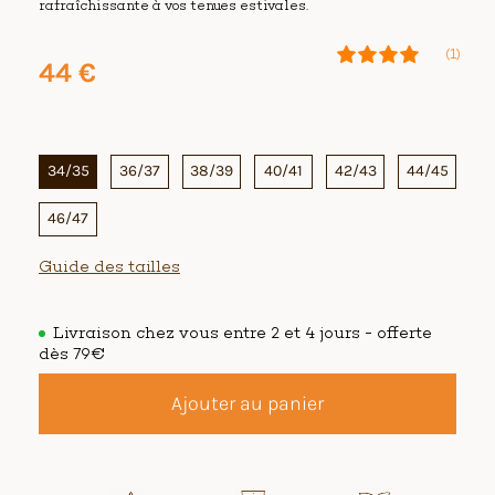
rafraîchissante à vos tenues estivales.
(1)
44
€
34/35
36/37
38/39
40/41
42/43
44/45
46/47
Guide des tailles
Livraison chez vous entre 2 et 4 jours - offerte
dès 79€
Ajouter au panier