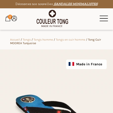
Découvrez nos nouvelles
SANDALES MINIMALISTES
0
Accueil
/
Tongs
/
Tongs homme
/
Tongs en cuir homme
/ Tong Cuir
MOOREA Turquoise
Made in France