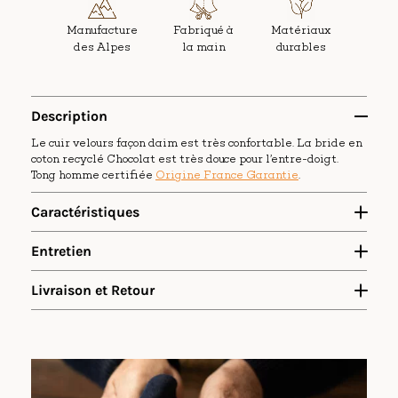
Manufacture
Fabriqué à
Matériaux
des Alpes
la main
durables
Description
Le cuir velours façon daim est très confortable. La bride en
coton recyclé Chocolat est très douce pour l’entre-doigt.
Tong homme certifiée
Origine France Garantie
.
Caractéristiques
Semelle intérieure en cuir velours Turquoise. Ce coloris
Entretien
peut éventuellement dégorger un peu en conditions
humides.
Bride 15mm en coton tressé.
Livraison et Retour
Semelle en EVA expansé épaisseur 11mm.
Création, développement, assemblage : France
Voir vidéo
Composants : France et UE exclusivement
Poids par taille