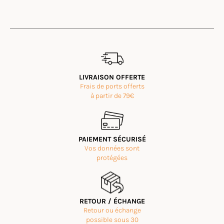
Avis des clients
Tong Cuir MOOREA Turquoise
Christophe L.F.
Rating: 4/5
Très confortables mais rapidement salissante.
LIVRAISON OFFERTE
Très confortables mais rapidement salissante
Frais de ports offerts
Mon Sep 15 2025 18:48:18 GMT+0000 (Coordinated Universal 
à partir de 79€
PAIEMENT SÉCURISÉ
Vos données sont
protégées
RETOUR / ÉCHANGE
Retour ou échange
possible sous 30