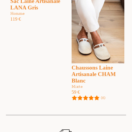
Sac Laine Artisanale
LANA Gris
Homme
119
€
Chaussons Laine
Artisanale CHAM
Blanc
Mixte
59
€
(6)
Avis des clients
Chaussons Laine NEVACHE Anthracite