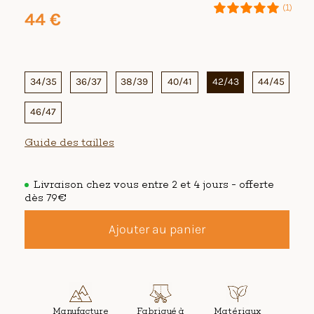
(1)
44
€
34/35
36/37
38/39
40/41
42/43
44/45
46/47
Guide des tailles
Livraison chez vous entre 2 et 4 jours - offerte
dès 79€
Ajouter au panier
Manufacture
Fabriqué à
Matériaux