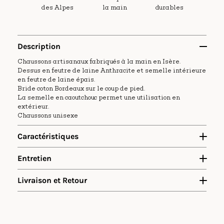
des Alpes
la main
durables
Description
Chaussons artisanaux fabriqués à la main en Isère.
Dessus en feutre de laine Anthracite et semelle intérieure
en feutre de laine épais.
Bride coton Bordeaux sur le coup de pied.
La semelle en caoutchouc permet une utilisation en
extérieur.
Chaussons unisexe
Caractéristiques
Semelle intérieure en feutre de laine épaisse
Entretien
Dessus en laine Anthracite
Bride de coup de pied 15mm en coton Bordeaux
Semelle en EVA expansé épaisseur 7mm. Souple, légère et
Livraison et Retour
résistante.
Disponible du 34/35 au 46/47
Création, développement et assemblage : France
Composants : France et UE exclusivement
Poids par taille