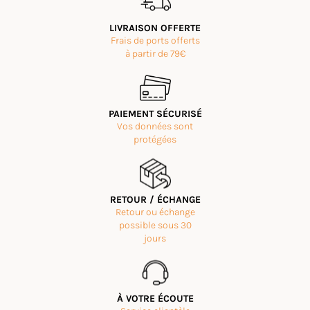
Jelena
Rating: 5/5
LIVRAISON OFFERTE
Acheté pout mon mari, il adore!
Frais de ports offerts
Mon Jun 15 2026 11:35:26 GMT+0000 (Coordinated Universal 
à partir de 79€
PAIEMENT SÉCURISÉ
Vos données sont
protégées
RETOUR / ÉCHANGE
Retour ou échange
possible sous 30
jours
À VOTRE ÉCOUTE