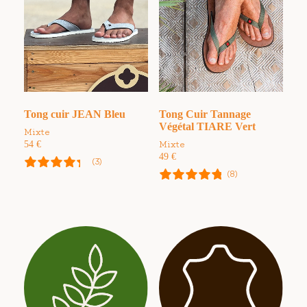
Tong cuir JEAN Bleu
Tong Cuir Tannage
Végétal TIARE Vert
Mixte
54
€
Mixte
49
€
(3)
(8)