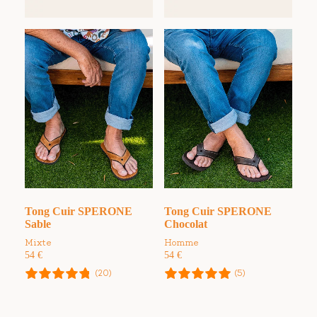
Tong Cuir SPERONE
Tong Cuir SPERONE
Sable
Chocolat
Mixte
Homme
54
€
54
€
(20)
(5)