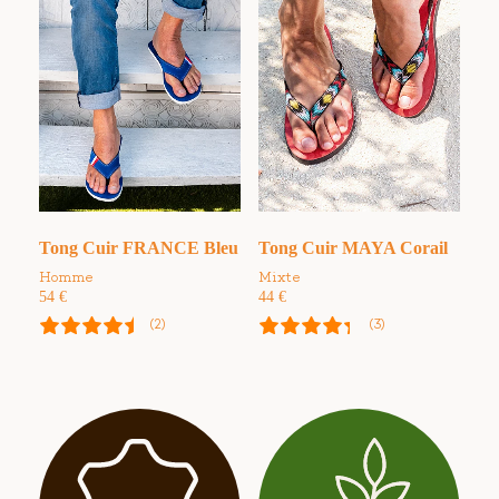
Tong Cuir FRANCE Bleu
Tong Cuir MAYA Corail
Homme
Mixte
54
€
44
€
(2)
(3)