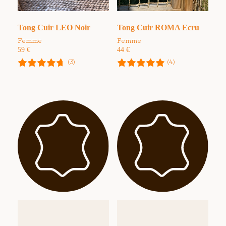
Tong Cuir LEO Noir
Tong Cuir ROMA Ecru
Femme
Femme
59
€
44
€
(3)
(4)