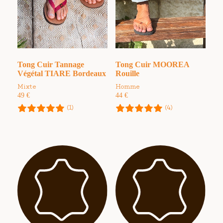
Tong Cuir Tannage
Tong Cuir MOOREA
Végétal TIARE Bordeaux
Rouille
Mixte
Homme
49
€
44
€
(1)
(4)