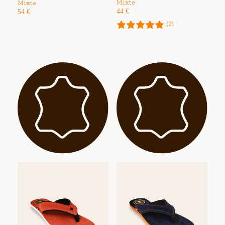
Mixte
Mixte
44
€
54
€
(2)