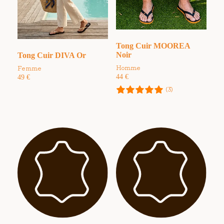
Tong Cuir MOOREA
Noir
Tong Cuir DIVA Or
Homme
Femme
44
€
49
€
(3)