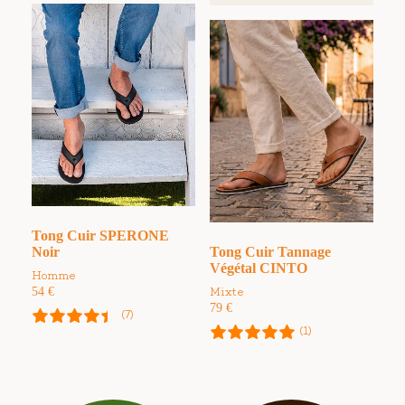
Tong Cuir SPERONE
Noir
Tong Cuir Tannage
Végétal CINTO
Homme
54
€
Mixte
79
€
(7)
(1)