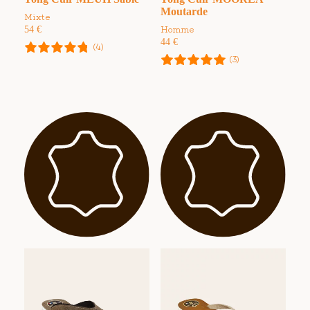
Moutarde
Mixte
54
€
Homme
44
€
(4)
(3)