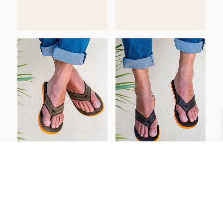
Tong Cuir SPERONE
Tong Cuir SPERONE
Vert
Choco/orange
Homme
Homme
54
€
54
€
(5)
(3)