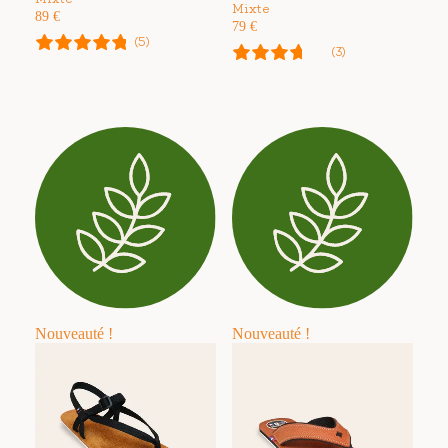
Mixte
89
€
79
€
(5)
(3)
Nouveauté !
Nouveauté !