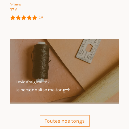
Mixte
37
€
(3)
Envie d'originalité ?
Je personnalise ma tong
Toutes nos tongs