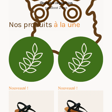
Garantie réparation
pendant 2 ans
Nos produits
à la une
Nouveauté !
Nouveauté !