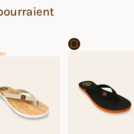
pourraient
ller