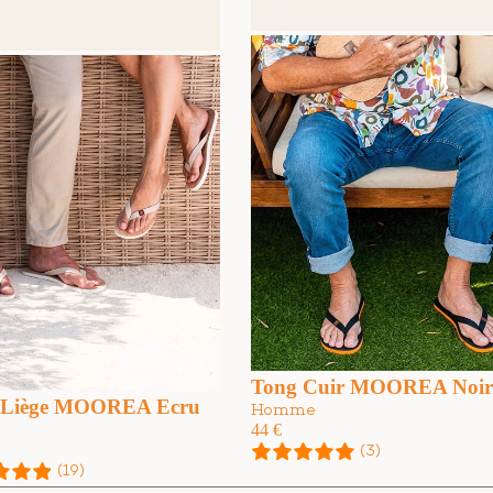
Tong Cuir MOOREA Noir
 Liège MOOREA Ecru
Homme
44
€
(3)
(19)