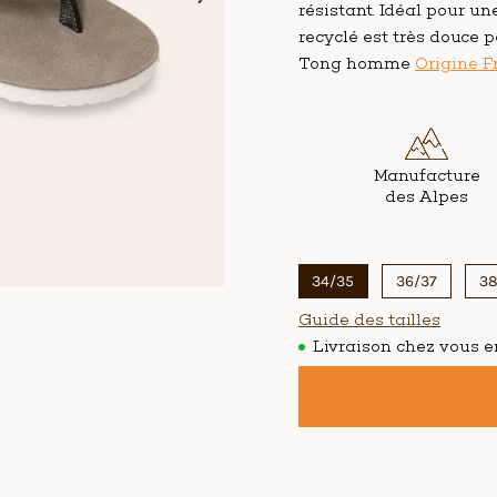
résistant. Idéal pour un
recyclé est très douce po
Tong homme
Origine F
Poids par taille
Manufacture
des Alpes
34/35
36/37
38
Guide des tailles
Livraison chez vous en