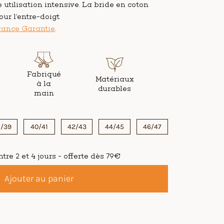
e utilisation intensive. La bride en coton
ur l’entre-doigt.
rance Garantie
.
Fabriqué
Matériaux
à la
durables
main
/39
40/41
42/43
44/45
46/47
tre 2 et 4 jours - offerte dès 79€
Ajouter au panier