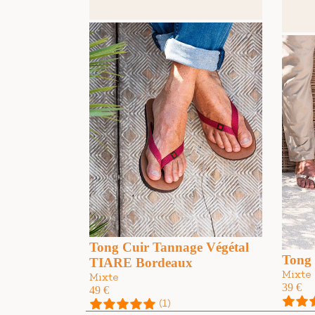
Tong Cuir Tannage Végétal
Tong
TIARE Bordeaux
Mixte
Mixte
39
€
49
€
(1)