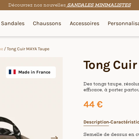
Découvrez nos nouvelles
SANDALES MINIMALISTES
Sandales
Chaussons
Accessoires
Personnalis
me
/ Tong Cuir MAYA Taupe
Tong Cui
Made in France
Des tongs taupe, résol
efficace, à porter partou
44
€
Description
Caractéristi
Semelle de dessus en cui