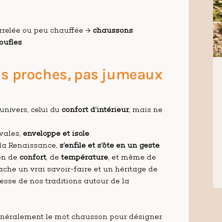
rrelée ou peu chauffée →
chaussons
.
oufles
.
ns proches, pas jumeaux
nivers, celui du
confort d’intérieur
, mais ne
vales,
enveloppe et isole
.
 la Renaissance,
s’enfile et s’ôte en un geste
.
ion de
confort
, de
température
, et même de
cache un vrai savoir-faire et un héritage de
hesse de nos traditions autour de la
 généralement le mot chausson pour désigner