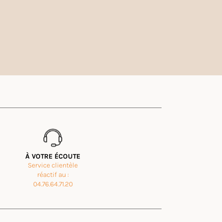
À VOTRE ÉCOUTE
Service clientèle
réactif au :
04.76.64.71.20