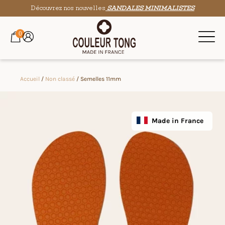
Découvrez nos nouvelles
SANDALES MINIMALISTES
0
Accueil
/
Non classé
/ Semelles 11mm
Made in France