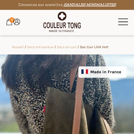
Découvrez nos nouvelles
SANDALES MINIMALISTES
0
Accueil
/
Sacs artisanaux
/
Sacs en cuir
/ Sac Cuir LIVA Vert
Made in France